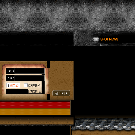
한국해동
한국해동
홈페이지