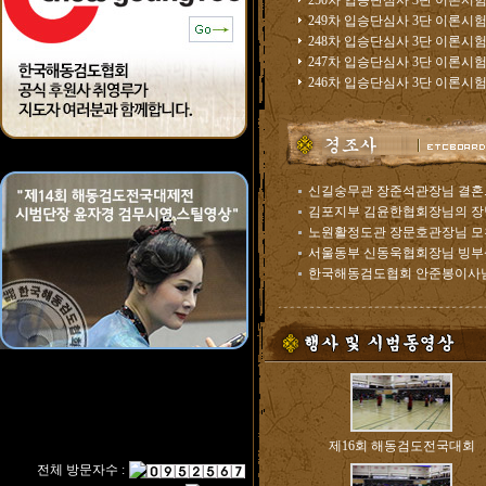
250차 입승단심사 3단 이론시험.
249차 입승단심사 3단 이론시험.
248차 입승단심사 3단 이론시험.
247차 입승단심사 3단 이론시험.
246차 입승단심사 3단 이론시험.
신길숭무관 장준석관장님 결혼..
김포지부 김윤한협회장님의 장남 
노원활정도관 장문호관장님 모친
서울동부 신동욱협회장님 빙부상.
한국해동검도협회 안준봉이사님 
제16회 해동검도전국대회
전체 방문자수 :