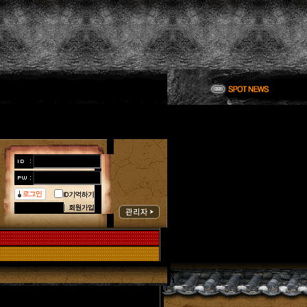
한국해동
한국해동
홈페이지