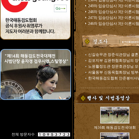
250차 입승단심사 3단 이론시험.
249차 입승단심사 3단 이론시험.
248차 입승단심사 3단 이론시험.
247차 입승단심사 3단 이론시험.
246차 입승단심사 3단 이론시험.
신길숭무관 장준석관장님 결혼..
김포지부 김윤한협회장님의 장남 
노원활정도관 장문호관장님 모친
서울동부 신동욱협회장님 빙부상.
한국해동검도협회 안준봉이사님 
제16회 해동검도전국대회
전체 방문자수 :